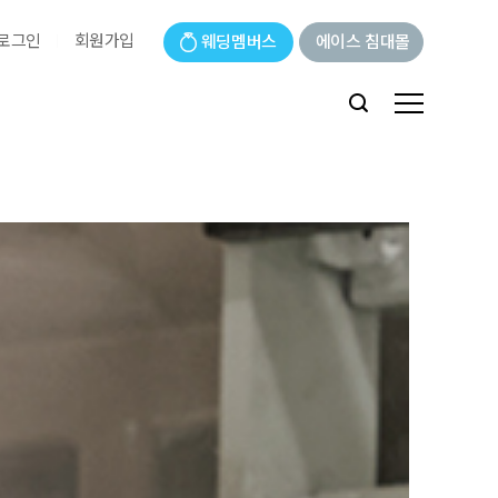
로그인
회원가입
웨딩멤버스
에이스 침대몰