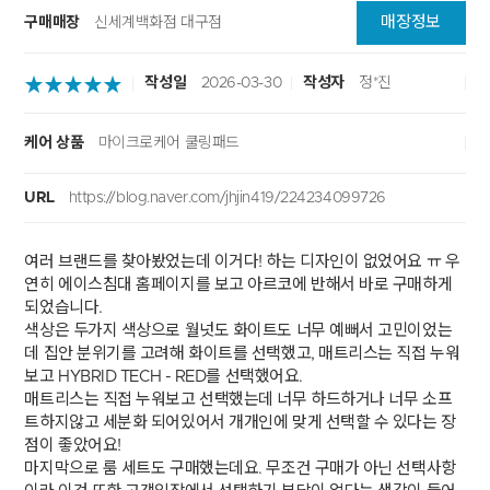
매장정보
구매매장
신세계백화점 대구점
작성일
2026-03-30
작성자
정*진
케어 상품
마이크로케어 쿨링패드
URL
https://blog.naver.com/jhjin419/224234099726
여러 브랜드를 찾아봤었는데 이거다! 하는 디자인이 없었어요 ㅠ 우
연히 에이스침대 홈페이지를 보고 아르코에 반해서 바로 구매하게
되었습니다.
색상은 두가지 색상으로 월넛도 화이트도 너무 예뻐서 고민이었는
데 집안 분위기를 고려해 화이트를 선택했고, 매트리스는 직접 누워
보고 HYBRID TECH - RED를 선택했어요.
매트리스는 직접 누워보고 선택했는데 너무 하드하거나 너무 소프
트하지않고 세분화 되어있어서 개개인에 맞게 선택할 수 있다는 장
점이 좋았어요!
마지막으로 룸 세트도 구매했는데요. 무조건 구매가 아닌 선택사항